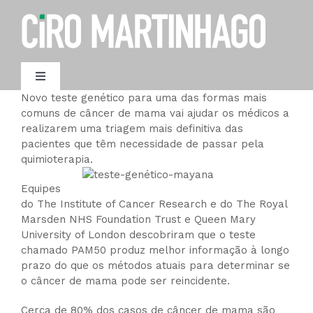
Ir
para
o
conteúdo
Toggle
Navigation
Novo teste genético para uma das formas mais
AGENDAMENTO
comuns de câncer de mama vai ajudar os médicos a
realizarem uma triagem mais definitiva das
pacientes que têm necessidade de passar pela
quimioterapia.
Equipes
do The Institute of Cancer Research e do The Royal
Marsden NHS Foundation Trust e Queen Mary
University of London descobriram que o teste
chamado PAM50 produz melhor informação à longo
prazo do que os métodos atuais para determinar se
o câncer de mama pode ser reincidente.
Cerca de 80% dos casos de câncer de mama são