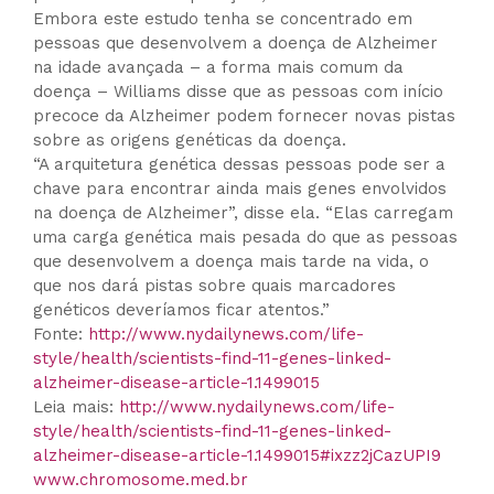
Embora este estudo tenha se concentrado em
pessoas que desenvolvem a doença de Alzheimer
na idade avançada – a forma mais comum da
doença – Williams disse que as pessoas com início
precoce da Alzheimer podem fornecer novas pistas
sobre as origens genéticas da doença.
“A arquitetura genética dessas pessoas pode ser a
chave para encontrar ainda mais genes envolvidos
na doença de Alzheimer”, disse ela. “Elas carregam
uma carga genética mais pesada do que as pessoas
que desenvolvem a doença mais tarde na vida, o
que nos dará pistas sobre quais marcadores
genéticos deveríamos ficar atentos.”
Fonte:
http://www.nydailynews.com/life-
style/health/scientists-find-11-genes-linked-
alzheimer-disease-article-1.1499015
Leia mais:
http://www.nydailynews.com/life-
style/health/scientists-find-11-genes-linked-
alzheimer-disease-article-1.1499015#ixzz2jCazUPI9
www.chromosome.med.br