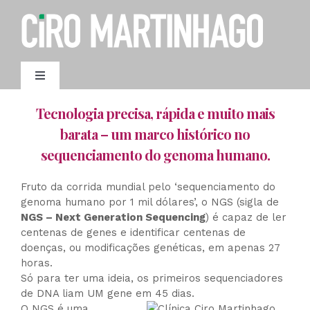
Ir
para
o
conteúdo
Toggle
Navigation
Tecnologia precisa, rápida e muito mais
AGENDAMENTO
barata – um marco histórico no
sequenciamento do genoma humano.
Fruto da corrida mundial pelo ‘sequenciamento do
genoma humano por 1 mil dólares’, o NGS (sigla de
NGS – Next Generation Sequencing
) é capaz de ler
centenas de genes e identificar centenas de
doenças, ou modificações genéticas, em apenas 27
horas.
Só para ter uma ideia, os primeiros sequenciadores
de DNA liam UM gene em 45 dias.
O NGS é uma