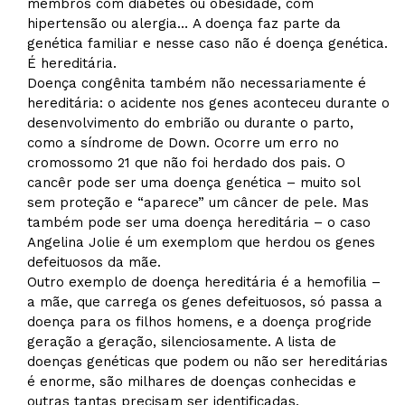
membros com diabetes ou obesidade, com
hipertensão ou alergia… A doença faz parte da
genética familiar e nesse caso não é doença genética.
É hereditária.
Doença congênita também não necessariamente é
hereditária: o acidente nos genes aconteceu durante o
desenvolvimento do embrião ou durante o parto,
como a síndrome de Down. Ocorre um erro no
cromossomo 21 que não foi herdado dos pais. O
cancêr pode ser uma doença genética – muito sol
sem proteção e “aparece” um câncer de pele. Mas
também pode ser uma doença hereditária – o caso
Angelina Jolie é um exemplom que herdou os genes
defeituosos da mãe.
Outro exemplo de doença hereditária é a hemofilia –
a mãe, que carrega os genes defeituosos, só passa a
doença para os filhos homens, e a doença progride
geração a geração, silenciosamente. A lista de
doenças genéticas que podem ou não ser hereditárias
é enorme, são milhares de doenças conhecidas e
outras tantas precisam ser identificadas.