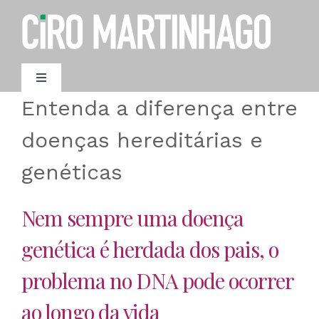
Ir
para
o
conteúdo
Toggle
Navigation
Entenda a diferença entre
AGENDAMENTO
doenças hereditárias e
genéticas
Nem sempre uma doença
genética é herdada dos pais, o
problema no DNA pode ocorrer
ao longo da vida