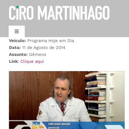
Ir
para
o
conteúdo
Toggle
Navigation
Veículo:
Programa Hoje em Dia
AGENDAMENTO
Data:
11 de Agosto de 2014
Assunto:
Gêmeos
Link
:
Clique aqui