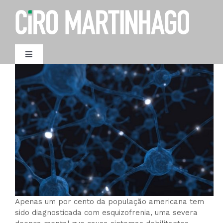
Ir
para
o
conteúdo
Toggle
Navigation
AGENDAMENTO
Apenas um por cento da população americana tem
sido diagnosticada com esquizofrenia, uma severa