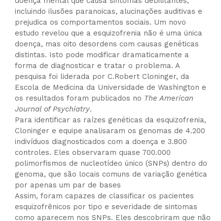
doença mental que causa sintomas debilitantes,
incluindo ilusões paranoicas, alucinações auditivas e
prejudica os comportamentos sociais. Um novo
estudo revelou que a esquizofrenia não é uma única
doença, mas oito desordens com causas genéticas
distintas. Isto pode modificar dramaticamente a
forma de diagnosticar e tratar o problema. A
pesquisa foi liderada por C.Robert Cloninger, da
Escola de Medicina da Universidade de Washington e
os resultados foram publicados no
The American
Journal of Psychiatry
.
Para identificar as raízes genéticas da esquizofrenia,
Cloninger e equipe analisaram os genomas de 4.200
indivíduos diagnosticados com a doença e 3.800
controles. Eles observaram quase 700.000
polimorfismos de nucleotídeo único (SNPs) dentro do
genoma, que são locais comuns de variação genética
por apenas um par de bases
Assim, foram capazes de classificar os pacientes
esquizofrênicos por tipo e severidade de sintomas
como aparecem nos SNPs. Eles descobriram que não