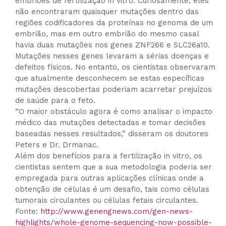
embriões de fertilização in vitro. Curiosamente, eles
não encontraram quaisquer mutações dentro das
regiões codificadores da proteínas no genoma de um
embrião, mas em outro embrião do mesmo casal
havia duas mutações nos genes ZNF266 e SLC26a10.
Mutações nesses genes levaram a sérias doenças e
defeitos físicos. No entanto, os cientistas observaram
que atualmente desconhecem se estas específicas
mutações descobertas poderiam acarretar prejuízos
de saúde para o feto.
“O maior obstáculo agora é como analisar o impacto
médico das mutações detectadas e tomar decisões
baseadas nesses resultados,” disseram os doutores
Peters e Dr. Drmanac.
Além dos benefícios para a fertilização in vitro, os
cientistas sentem que a sua metodologia poderia ser
empregada para outras aplicações clínicas onde a
obtenção de células é um desafio, tais como células
tumorais circulantes ou células fetais circulantes.
Fonte:
http://www.genengnews.com/gen-news-
highlights/whole-genome-sequencing-now-possible-