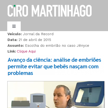
Ir
para
o
conteúdo
Toggle
Navigation
Veículo:
Jornal da Record
AGENDAMENTO
Data:
21 de abril de 2015
Assunto:
Escolha do embrião no caso Jênyce
Link:
Clique Aqui