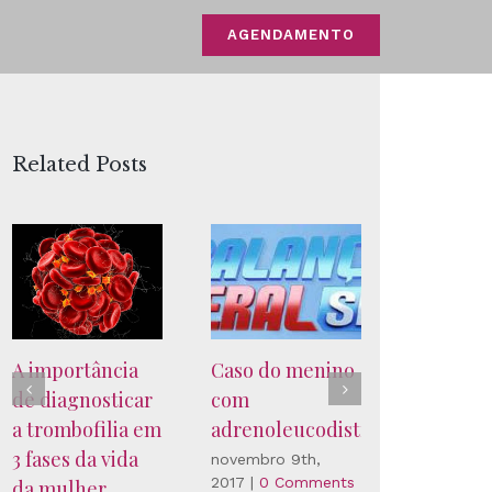
AGENDAMENTO
Related Posts
A importância
Caso do menino
Novo tes
de diagnosticar
com
genético
a trombofilia em
adrenoleucodistrofia
detecta 
3 fases da vida
gravidez
novembro 9th,
2017
|
0 Comments
da mulher
gemelar 