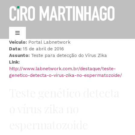
Ir
para
o
conteúdo
Toggle
Navigation
Veículo:
Portal Labnetwork
AGENDAMENTO
Data:
15 de abril de 2016
Assunto:
Teste para detecção do Vírus Zika
Link:
http://www.labnetwork.com.br/destaque/teste-
genetico-detecta-o-virus-zika-no-espermatozoide/
Teste genético detecta
o vírus zika no
espermatozoide