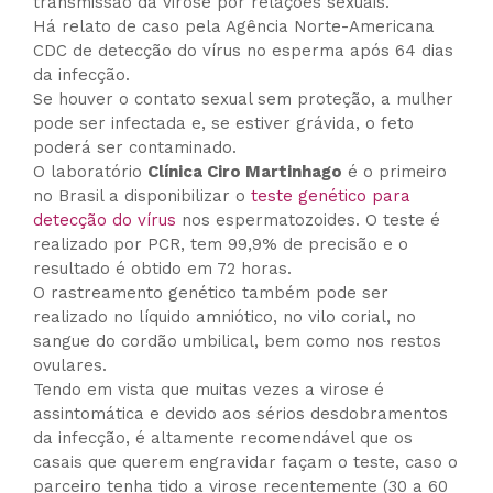
transmissão da virose por relações sexuais.
Há relato de caso pela Agência Norte-Americana
CDC de detecção do vírus no esperma após 64 dias
da infecção.
Se houver o contato sexual sem proteção, a mulher
pode ser infectada e, se estiver grávida, o feto
poderá ser contaminado.
O laboratório
Clínica Ciro Martinhago
é o primeiro
no Brasil a disponibilizar o
teste genético para
detecção do vírus
nos espermatozoides. O teste é
realizado por PCR, tem 99,9% de precisão e o
resultado é obtido em 72 horas.
O rastreamento genético também pode ser
realizado no líquido amniótico, no vilo corial, no
sangue do cordão umbilical, bem como nos restos
ovulares.
Tendo em vista que muitas vezes a virose é
assintomática e devido aos sérios desdobramentos
da infecção, é altamente recomendável que os
casais que querem engravidar façam o teste, caso o
parceiro tenha tido a virose recentemente (30 a 60