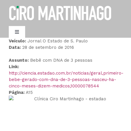
Ir
para
o
conteúdo
Toggle
Navigation
Veículo:
Jornal O Estado de S. Paulo
AGENDAMENTO
Data:
28 de setembro de 2016
Assunto:
Bebê com DNA de 3 pessoas
Link:
http://ciencia.estadao.com.br/noticias/geral,primeiro-
bebe-gerado-com-dna-de-3-pessoas-nasceu-ha-
cinco-meses-dizem-medicos,10000078544
Página:
A15