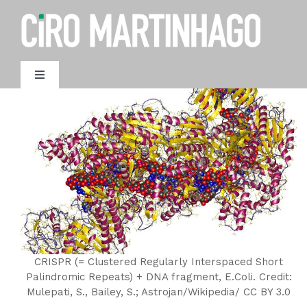
Ir
para
o
conteúdo
Toggle
Navigation
AGENDAMENTO
CRISPR (= Clustered Regularly Interspaced Short
Palindromic Repeats) + DNA fragment, E.Coli. Credit:
Mulepati, S., Bailey, S.; Astrojan/Wikipedia/ CC BY 3.0