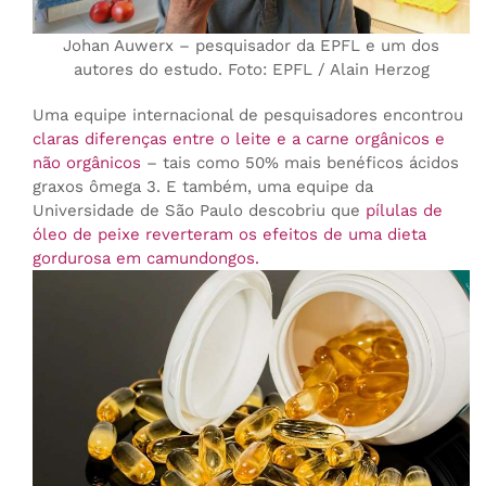
Johan Auwerx – pesquisador da EPFL e um dos
autores do estudo. Foto: EPFL / Alain Herzog
Uma equipe internacional de pesquisadores encontrou
claras diferenças entre o leite e a carne orgânicos e
não orgânicos
– tais como 50% mais benéficos ácidos
graxos ômega 3. E também, uma equipe da
Universidade de São Paulo descobriu que
pílulas de
óleo de peixe reverteram os efeitos de uma dieta
gordurosa em camundongos.