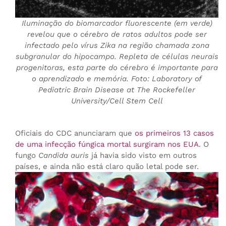
Iluminação do biomarcador fluorescente (em verde)
revelou que o cérebro de ratos adultos pode ser
infectado pelo vírus Zika na região chamada zona
subgranular do hipocampo. Repleta de células neurais
progenitoras, esta parte do cérebro é importante para
o aprendizado e memória. Foto: Laboratory of
Pediatric Brain Disease at The Rockefeller
University/Cell Stem Cell
Oficiais do CDC anunciaram que
os primeiros 13 casos
de uma infecção fúngica mortal surgiram nos EUA
. O
fungo
Candida auris
já havia sido visto em outros
países, e ainda não está claro quão letal pode ser.