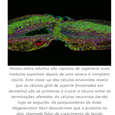
Peixes-zebra adultos são capazes de regenerar suas
medulas espinhais depois de uma severa e completa
injúria. Este close-up das células envolvidas revela
que as células glial de suporte (mostradas em
vermelho) são as primeiras a cruzar a lacuna entre as
terminações afetadas. As células neuronais (verde)
logo as seguirão. Os pesquisadores do Duke
Regeneration Next descobriram que a proteína na
glia, chamada fator de crescimento do tecido