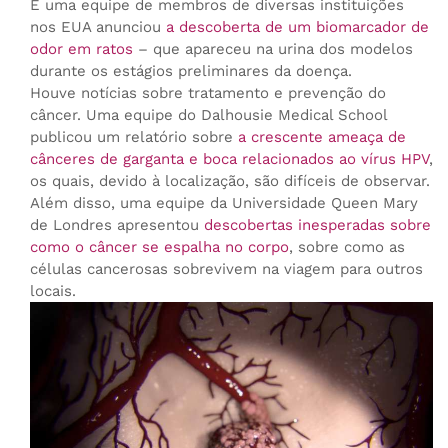
E uma equipe de membros de diversas instituições
nos EUA anunciou
a descoberta de um biomarcador de
odor em ratos
– que apareceu na urina dos modelos
durante os estágios preliminares da doença.
Houve notícias sobre tratamento e prevenção do
câncer. Uma equipe do Dalhousie Medical School
publicou um relatório sobre
a crescente ameaça de
cânceres de garganta e boca relacionados ao vírus HPV
,
os quais, devido à localização, são difíceis de observar.
Além disso, uma equipe da Universidade Queen Mary
de Londres apresentou
descobertas inesperadas sobre
como o câncer se espalha no corpo
, sobre como as
células cancerosas sobrevivem na viagem para outros
locais.