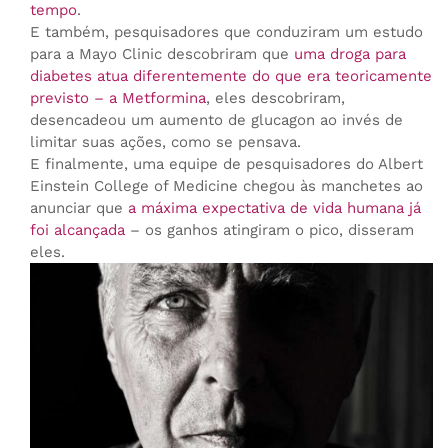
tempo
.
E também, pesquisadores que conduziram um estudo
para a Mayo Clinic descobriram que
uma droga para
diabetes atua diferentemente do que era teoricamente
previsto – a Metformina
, eles descobriram,
desencadeou um aumento de glucagon ao invés de
limitar suas ações, como se pensava.
E finalmente, uma equipe de pesquisadores do Albert
Einstein College of Medicine chegou às manchetes ao
anunciar que
a máxima expectativa de vida humana já
foi alcançada
– os ganhos atingiram o pico, disseram
eles.