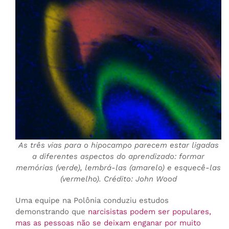
As três vias para o hipocampo parecem estar ligadas
a diferentes aspectos do aprendizado: formar
memórias (verde), lembrá-las (amarelo) e esquecê-las
(vermelho). Crédito: John Wood
Uma equipe na Polônia conduziu estudos
demonstrando que
narcisistas podem ser populares,
mas as pessoas não se deixam enganar por muito