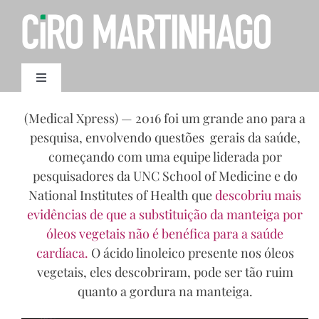
Ir
para
o
conteúdo
Toggle
Navigation
AGENDAMENTO
(Medical Xpress) — 2016 foi um grande ano para a
pesquisa, envolvendo questões gerais da saúde,
começando com uma equipe liderada por
pesquisadores da UNC School of Medicine e do
National Institutes of Health que
descobriu mais
evidências de que a substituição da manteiga por
óleos vegetais não é benéfica para a saúde
cardíaca.
O ácido linoleico presente nos óleos
vegetais, eles descobriram, pode ser tão ruim
quanto a gordura na manteiga.