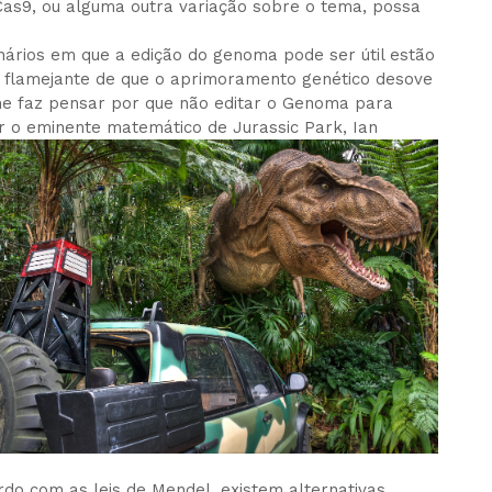
as9, ou alguma outra variação sobre o tema, possa
nários em que a edição do genoma pode ser útil estão
 flamejante de que o aprimoramento genético desove
me faz pensar por que não editar o Genoma para
ar o eminente matemático de Jurassic Park, Ian
rdo com as leis de Mendel, existem alternativas,