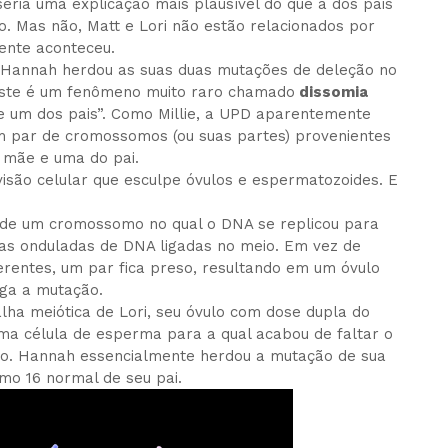
eria uma explicação mais plausível do que a dos pais
 Mas não, Matt e Lori não estão relacionados por
ente aconteceu.
: Hannah herdou as suas duas mutações de deleção no
 Este é um fenômeno muito raro chamado
dissomia
de um dos pais”. Como Millie, a UPD aparentemente
m par de cromossomos (ou suas partes) provenientes
 mãe e uma do pai.
isão celular que esculpe óvulos e espermatozoides. E
o de um cromossomo no qual o DNA se replicou para
as onduladas de DNA ligadas no meio. Em vez de
rentes, um par fica preso, resultando em um óvulo
ga a mutação.
lha meiótica de Lori, seu óvulo com dose dupla do
a célula de esperma para a qual acabou de faltar o
o. Hannah essencialmente herdou a mutação de sua
o 16 normal de seu pai.