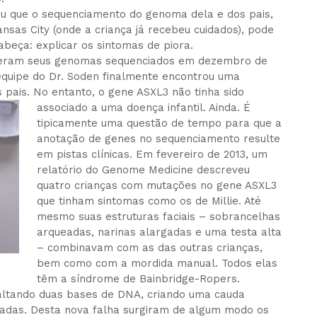
eriu que o sequenciamento do genoma dela e dos pais,
nsas City (onde a criança já recebeu cuidados), pode
abeça: explicar os sintomas de piora.
 tiveram seus genomas sequenciados em dezembro de
 equipe do Dr. Soden finalmente encontrou uma
pais. No entanto, o gene ASXL3 não tinha sido
associado a uma doença infantil. Ainda.
É
tipicamente uma questão de tempo para que a
anotação de genes no sequenciamento resulte
em pistas clínicas. Em fevereiro de 2013, um
relatório do Genome Medicine descreveu
quatro crianças com mutações no gene ASXL3
que tinham sintomas como os de Millie. Até
mesmo suas estruturas faciais – sobrancelhas
arqueadas, narinas alargadas e uma testa alta
– combinavam com as das outras crianças,
bem como com a mordida manual. Todos elas
têm a síndrome de Bainbridge-Ropers.
altando duas bases de DNA, criando uma cauda
icadas. Desta nova falha surgiram de algum modo os