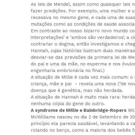
As leis de Mendel, assim como quaisquer leis 
fazer predições. Por exemplo, uma mulher e
recessiva no mesmo gene, e cada uma de suas
mutações como as condições de saúde associada
Em contraste ao nosso bizarro novo mundo com 
interpretações’ e ‘ambos são verdadeiros’, a c
contrariar o dogma, então investigamos e cheg
Hannah, cujas histórias ilustram duas maneira
desviar-se das previsões da primeira lei de 
do pai e uma da mãe, no esperma e nos óvulos,
engenharia embrionária no final.)
A situação de Millie é cada vez mais comum: 
criança, mãe e pai – revela uma nova (“de no
doença que é genética, mas não herdada.
A situação de Hannah é muito mais rara: her
nenhuma cópia do gene do outro.
A syndrome de Millie e Bainbridge-Ropers
Mil
McWilliams nasceu no dia 2 de Setembro de 20
princípio ela parecia saudável, levantando a c
rolando no berço, como a maioria dos bebês f