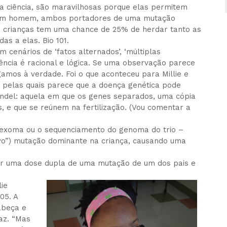
na ciência, são maravilhosas porque elas permitem
 um homem, ambos portadores de uma mutação
 crianças tem uma chance de 25% de herdar tanto as
s a elas. Bio 101.
cenários de ‘fatos alternados’, ‘múltiplas
iência é racional e lógica. Se uma observação parece
amos à verdade. Foi o que aconteceu para Millie e
s pelas quais parece que a doença genética pode
Mendel: aquela em que os genes separados, uma cópia
 e que se reúnem na fertilização. (Vou comentar a
o exoma ou o sequenciamento do genoma do trio –
vo”) mutação dominante na criança, causando uma
dar uma dose dupla de uma mutação de um dos pais e
lie
05. A
abeça e
az. “Mas