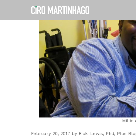
Ir
para
o
conteúdo
Millie
February 20, 2017 by Ricki Lewis, Phd, Plos Bl