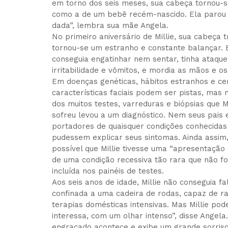
em torno dos seis meses, sua cabeça tornou-se
como a de um bebê recém-nascido. Ela parou 
dada”, lembra sua mãe Angela.
No primeiro aniversário de Millie, sua cabeça 
tornou-se um estranho e constante balançar. 
conseguia engatinhar nem sentar, tinha ataque
irritabilidade e vômitos, e mordia as mãos e o
Em doenças genéticas, hábitos estranhos e ce
características faciais podem ser pistas, mas
dos muitos testes, varreduras e biópsias que Mi
sofreu levou a um diagnóstico. Nem seus pais
portadores de quaisquer condições conhecidas
pudessem explicar seus sintomas. Ainda assim
possível que Millie tivesse uma “apresentação 
de uma condição recessiva tão rara que não f
incluída nos painéis de testes.
Aos seis anos de idade, Millie não conseguia fa
confinada a uma cadeira de rodas, capaz de ra
terapias domésticas intensivas. Mas Millie pod
interessa, com um olhar intenso”, disse Angel
engraçado acontece e exibe um grande sorriso