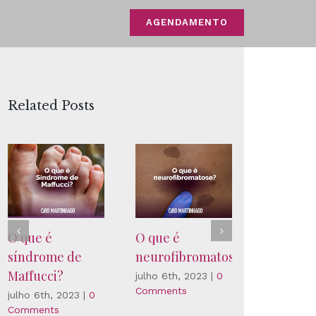
AGENDAMENTO
Related Posts
O que é
O que é
FDA apr
síndrome de
neurofibromatose?
tratamen
Maffucci?
US$ 35 m
julho 6th, 2023
|
0
Comments
para hem
julho 6th, 2023
|
0
Comments
novembro 