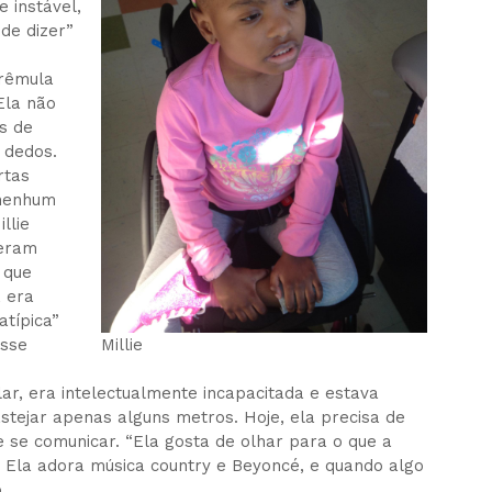
 instável,
de dizer”
trêmula
Ela não
s de
s dedos.
rtas
 nenhum
llie
 eram
 que
, era
atípica”
osse
Millie
lar, era intelectualmente incapacitada e estava
stejar apenas alguns metros. Hoje, ela precisa de
e se comunicar. “Ela gosta de olhar para o que a
a. Ela adora música country e Beyoncé, e quando algo
.