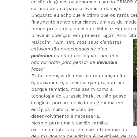
edição de genes ou genomas, usando CRISPR-C
ser implantada para prevenir a doença.
Enquanto eu acho que é ótimo que os raros ce
finalmente sendo enunciados, em vez do medo
bebês projetados, o caso de Millie e Hannah 
prevenir doenças, em primeiro lugar. Para cit
Malcolm,
“Sim, sim, mas seus cientistas
estavam tão preocupados se eles
poderiam
ou não fazer aquilo, que eles
não pararam para pensar se
deveriam
fazer.”
Evitar doenças de uma futura criança não
é, obviamente, o mesmo que projetar um
parque temático, mas assim como a
tecnologia do Jurassic Park, eu não posso
imaginar porque a edição do genoma em
estágios muito precoces de
desenvolvimento é necessária.
Mesmo para uma situação familiar
extremamente rara em que a transmissão
de uma doença hereditária é inevitável, de aco