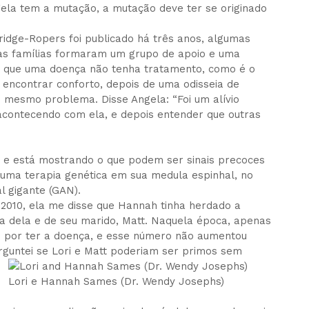
ela tem a mutação, a mutação deve ter se originado
ridge-Ropers foi publicado há três anos, algumas
 as famílias formaram um grupo de apoio e uma
 que uma doença não tenha tratamento, como é o
 encontrar conforto, depois de uma odisseia de
 o mesmo problema. Disse Angela: “Foi um alívio
acontecendo com ela, e depois entender que outras
o e está mostrando o que podem ser sinais precoces
uma terapia genética em sua medula espinhal, no
l gigante (GAN).
2010, ela me disse que Hannah tinha herdado a
 dela e de seu marido, Matt. Naquela época, apenas
 por ter a doença, e esse número não aumentou
rguntei se Lori e Matt poderiam ser primos sem
Lori e Hannah Sames (Dr. Wendy Josephs)