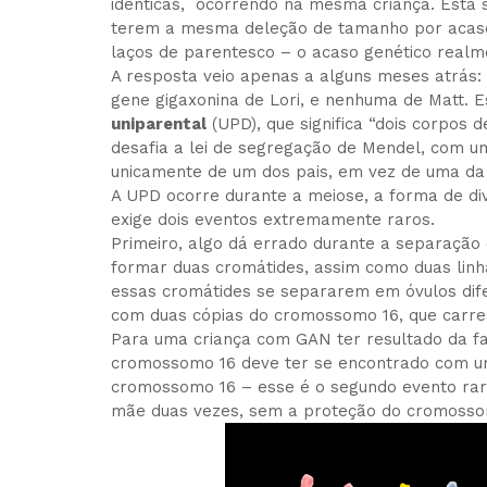
idênticas, ocorrendo na mesma criança. Esta s
terem a mesma deleção de tamanho por acaso.
laços de parentesco – o acaso genético realm
A resposta veio apenas a alguns meses atrás
gene gigaxonina de Lori, e nenhuma de Matt.
uniparental
(UPD), que significa “dois corpos 
desafia a lei de segregação de Mendel, com u
unicamente de um dos pais, em vez de uma da
A UPD ocorre durante a meiose, a forma de div
exige dois eventos extremamente raros.
Primeiro, algo dá errado durante a separaçã
formar duas cromátides, assim como duas linh
essas cromátides se separarem em óvulos dife
com duas cópias do cromossomo 16, que carre
Para uma criança com GAN ter resultado da fa
cromossomo 16 deve ter se encontrado com um
cromossomo 16 – esse é o segundo evento rar
mãe duas vezes, sem a proteção do cromossom