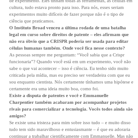
de experimento. Eles tinham todas as ferramentas, as células em
cultura, tudo estava pronto para isso. Para nós, esses seriam
experimentos muito difíceis de fazer porque não é o tipo de
ciência que praticamos.
O Instituto Broad venceu a última rodada de uma batalha
legal em curso sobre direitos de patente – eles afirmam que
não era óbvio que a CRISPR poderia ser usada para editar
células humanas também. Onde você fica nesse contexto?
As pessoas sempre me perguntam: “Você sabia que a Crispr
funcionaria”? Quando você está em um experimento, você não
sabe o que vai acontecer – isso é ciência. Eu tenho sido muito
criticada pela mídia, mas eu preciso ser verdadeira com que eu
sou enquanto cientista. Nós certamente tínhamos uma hipótese e
certamente era uma ideia muito boa, como foi.
Existe a disputa de patentes e você e Emmanuelle
Charpentier também acabaram por acompanhar projetos
rivais para comercializar a tecnologia. Vocês todos ainda são
amigos?
Se existe uma tristeza para mim sobre isso tudo – e muito disso
tudo tem sido maravilhoso e entusiasmante – é que eu adoraria
continuar a trabalhar cientificamente com Emmanuelle. Mas não