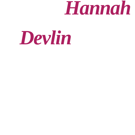
Hannah
Devlin
, para o
jornal The
Guardian –
Domingo, 2