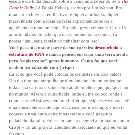
escola e ele tinha deixado sobre a cama uma cópia do livro
The
Double Helix
( A Dupla Hélice), escrito por Jim Watson. Em
uma tarde chuvosa, eu li o livro e fiquei atordoada. Fiquei
maravilhada com a ideia de fazer experimentos sobre a
aparência de uma molécula. Eu tinha provavelmente 12 ou 13
anos de idade. Eu acho que nesse momento eu comecei a
pensar “uau, seria fantástico trabalhar com isso”.
Você passou a maior parte da sua carreira
descobrindo a
estrutura do RNA
e nunca pensou em criar uma ferramenta
para ‘copiar/colar” genes humanos. Como foi que você
acabou trabalhando com Crispr?
Eu acho que você pode colocar os cientistas em dois baldes.
Um é o tipo que mergulha profundamente em um tópico por
toda a sua carreira e sabe sobre aquilo melhor que qualquer um
no mundo. Aí tem o outro balde, onde eu me coloco, onde é
como se você estivesse em um buffet tipo
self-service
e você vê
uma coisa interessante aqui e faz isso por um tempo, e isso te
conecta a uma outra coisa interessante e você pega um
pedacinho daquilo. Foi assim que eu cheguei ao trabalho com o
Crispr – foi um projeto lateralmente associado ao que eu vinha
fazendo.