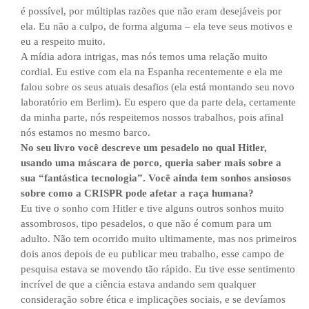
é possível, por múltiplas razões que não eram desejáveis por
ela. Eu não a culpo, de forma alguma – ela teve seus motivos e
eu a respeito muito.
A mídia adora intrigas, mas nós temos uma relação muito
cordial. Eu estive com ela na Espanha recentemente e ela me
falou sobre os seus atuais desafios (ela está montando seu novo
laboratório em Berlim). Eu espero que da parte dela, certamente
da minha parte, nós respeitemos nossos trabalhos, pois afinal
nós estamos no mesmo barco.
No seu livro você descreve um pesadelo no qual Hitler,
usando uma máscara de porco, queria saber mais sobre a
sua “fantástica tecnologia”. Você ainda tem sonhos ansiosos
sobre como a CRISPR pode afetar a raça humana?
Eu tive o sonho com Hitler e tive alguns outros sonhos muito
assombrosos, tipo pesadelos, o que não é comum para um
adulto. Não tem ocorrido muito ultimamente, mas nos primeiros
dois anos depois de eu publicar meu trabalho, esse campo de
pesquisa estava se movendo tão rápido. Eu tive esse sentimento
incrível de que a ciência estava andando sem qualquer
consideração sobre ética e implicações sociais, e se devíamos