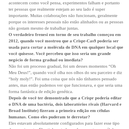
acontecem como você pensa, experimentos falham e portanto
ter pessoas que realmente estejam ao seu lado é super
importante. Muitas colaborações não funcionam, geralmente
porque os interesses pessoais não estão alinhados ou as pessoas
não gostam mesmo de trabalhar juntas.
O verdadeiro frenesi em torno de seu trabalho começou em
2012, quando você mostrou que a Crispr-Cas9 poderia ser
usada para cortar a molécula do DNA em qualquer local que
você quisesse. Você percebeu que isso seria um grande
negócio de forma gradual ou imediata?
Não foi um processo gradual, foi um desses momentos “Oh
Meu Deus!”, quando você olha nos olhos do seu parceiro e diz
“holy moly!”. Foi uma coisa que nós não tínhamos pensado
antes, mas então pudemos ver que funcionava, e que seria uma
forma fantástica de edição genética.
Depois de você ter demonstrado que a Crispr poderia editar
o DNA de uma bactéria, dois laboratórios rivais (Harvard e
Broad Institute) fizeram a primeira edição em células
humanas. Como eles puderam te derrotar?
Eles estavam absolutamente configurados para fazer esse tipo