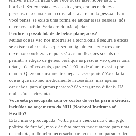
terrível e não há nada que você possa fazer sobre isso. É
horrível. Ser exposta a essas situações, conhecendo essas
pessoas, não é mais uma coisa abstrata, é muito pessoal. E aí
você pensa, se existe uma forma de ajudar essas pessoas, nós
devemos fazê-lo. Seria errado não ajudar.
E sobre a possibilidade de bebês planejados?
Muitas coisas vão nos mostrar se a tecnologia é segura e eficaz,
se existem alternativas que seriam igualmente eficazes que
devemos considerar, e quais são as implicações sociais de
permitir a edição de genes. Será que as pessoas vão querer uma
criança de olhos azuis, que terá 1.90 m de altura e assim por
diante? Queremos realmente chegar a esse ponto? Você faria
coisas que não são medicamente necessárias, mas apenas
caprichos, para algumas pessoas? São perguntas difíceis. Há
muitas áreas cinzentas.
Você está preocupada com os cortes de verba para a ciência,
incluídos no orçamento do NIH (National Institutes of
Health)?
Estou muito preocupada. Verba para a ciência não é um jogo
político de futebol, mas é de fato menos investimento para uma
descoberta, o dinheiro necessário para custear um passo crítico