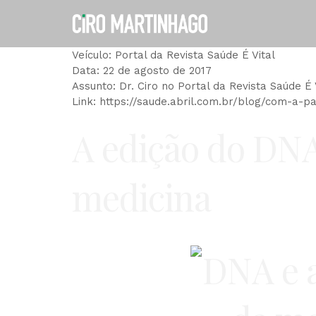
Ir
para
o
conteúdo
Veículo: Portal da Revista Saúde É Vital
Data: 22 de agosto de 2017
Assunto: Dr. Ciro no Portal da Revista Saúde É 
Link: https://saude.abril.com.br/blog/com-a-p
A edição do DNA
medicina