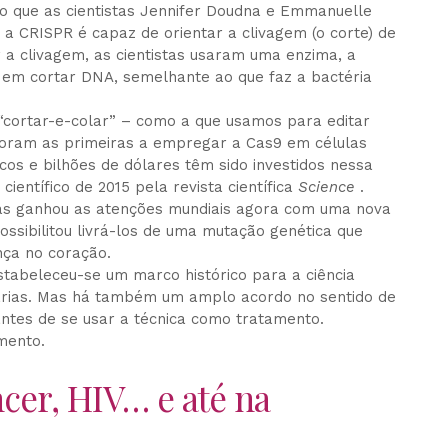
o que as cientistas Jennifer Doudna e Emmanuelle
 CRISPR é capaz de orientar a clivagem (o corte) de
r a clivagem, as cientistas usaram uma enzima, a
 em cortar DNA, semelhante ao que faz a bactéria
“cortar-e-colar” – como a que usamos para editar
foram as primeiras a empregar a Cas9 em células
ficos e bilhões de dólares têm sido investidos nessa
científico de 2015 pela revista científica
Science
.
as ganhou as atenções mundiais agora com uma nova
ssibilitou livrá-los de uma mutação genética que
nça no coração.
estabeleceu-se um marco histórico para a ciência
árias. Mas há também um amplo acordo no sentido de
antes de se usar a técnica como tratamento.
mento.
cer, HIV… e até na