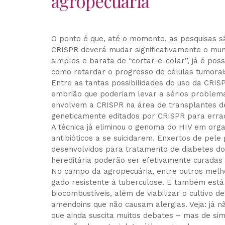
agropecuária
O ponto é que, até o momento, as pesquisas s
CRISPR deverá mudar significativamente o mu
simples e barata de “cortar-e-colar”, já é po
como retardar o progresso de células tumorai
Entre as tantas possibilidades do uso da CRI
embrião que poderiam levar a sérios problema
envolvem a CRISPR na área de transplantes de 
geneticamente editados por CRISPR para errad
A técnica já eliminou o genoma do HIV em orga
antibióticos a se suicidarem. Enxertos de pel
desenvolvidos para tratamento de diabetes dos
hereditária poderão ser efetivamente curadas 
No campo da agropecuária, entre outros melh
gado resistente à tuberculose. E também está 
biocombustíveis, além de viabilizar o cultivo d
amendoins que não causam alergias. Veja: já 
que ainda suscita muitos debates – mas de si