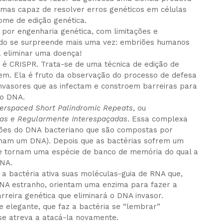
 mas capaz de resolver erros genéticos em células
nome de edição genética.
 por engenharia genética, com limitações e
mundo se surpreende mais uma vez: embriões humanos
 eliminar uma doença!
é CRISPR. Trata-se de uma técnica de edição de
mem. Ela é fruto da observação do processo de defesa
nvasores que as infectam e constroem barreiras para
 o DNA.
terspaced Short Palindromic Repeats
, ou
das e Regularmente Interespaçadas
. Essa complexa
ções do DNA bacteriano que são compostas por
rmam um DNA). Depois que as bactérias sofrem um
se tornam uma espécie de banco de memória do qual a
DNA.
 a bactéria ativa suas moléculas-guia de RNA que,
NA estranho, orientam uma enzima para fazer a
rreira genética que eliminará o DNA invasor.
 elegante, que faz a bactéria se “lembrar”
se atreva a atacá-la novamente.