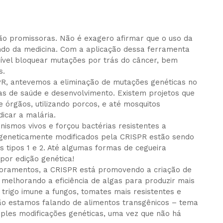
ão promissoras. Não é exagero afirmar que o uso da
ndo da medicina. Com a aplicação dessa ferramenta
ssível bloquear mutações por trás do câncer, bem
s.
SPR, antevemos a eliminação de mutações genéticas no
s de saúde e desenvolvimento. Existem projetos que
órgãos, utilizando porcos, e até mosquitos
icar a malária.
nismos vivos e forçou bactérias resistentes a
e geneticamente modificados pela CRISPR estão sendo
 tipos 1 e 2. Até algumas formas de cegueira
por edição genética!
oramentos, a CRISPR está promovendo a criação de
melhorando a eficiência de algas para produzir mais
e trigo imune a fungos, tomates mais resistentes e
não estamos falando de alimentos transgênicos – tema
mples modificações genéticas, uma vez que não há