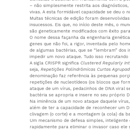
– não simplesmente restrita aos diagnósticos,
vivas. A esta formidável capacidade se deu o 
Muitas técnicas de edição foram desenvolvidas
insucessos. Eis que, no início deste mês, o 
são geneticamente modificados com êxito para
O nome dessa façanha da engenharia genética 
genes que não foi, a rigor, inventada pelo ho
de algumas bactérias, que se “lembram” dos i
impedir um novo ataque. Tudo isso recrutando
A sigla CRISPR significa
Clustered Regularly In
seja,
Repetições Palindrômicas Curtas Agrupa
denominação faz referência às pequenas por
repetições de nucleotídeos (os blocos que fo
ataque de um vírus, pedacinhos de DNA viral 
bactéria se apropria e insere no seu próprio 
Na iminência de um novo ataque daquele vírus,
além de ter a capacidade de reconhecer um D
clivagem (o corte) e a montagem (a cola) da ba
Um mecanismo de defesa simples, inteligente e
rapidamente para eliminar o invasor caso ele 