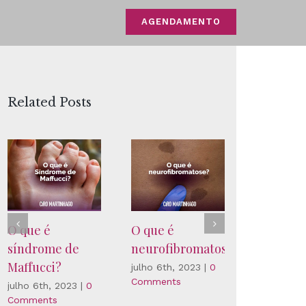
AGENDAMENTO
Related Posts
O que é
O que é
FDA apr
síndrome de
neurofibromatose?
tratamen
Maffucci?
US$ 35 m
julho 6th, 2023
|
0
Comments
para hem
julho 6th, 2023
|
0
Comments
novembro 