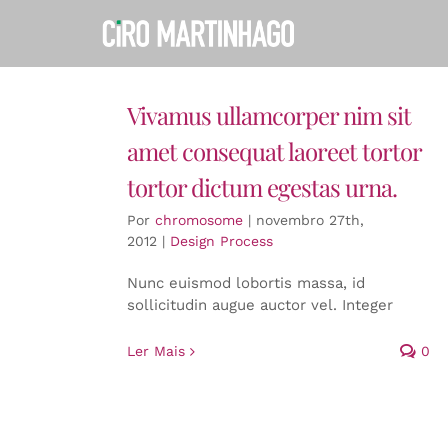
Ir
para
o
conteúdo
Vivamus ullamcorper nim sit
amet consequat laoreet tortor
tortor dictum egestas urna.
Por
chromosome
|
novembro 27th,
2012
|
Design Process
Nunc euismod lobortis massa, id
sollicitudin augue auctor vel. Integer
Ler Mais
0