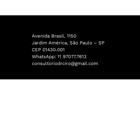
Avenida Brasil, 1150
Jardim América, São Paulo – SP
CEP 01430‑001
WhatsApp: 11 97077.7613
consultoriodrciro@gmail.com