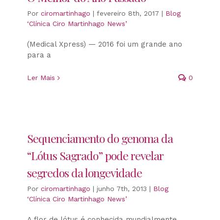
Por
ciromartinhago
|
fevereiro 8th, 2017
|
Blog
‘Clínica Ciro Martinhago News’
(Medical Xpress) — 2016 foi um grande ano
para a
Ler Mais
0
Sequenciamento do genoma da
“Lótus Sagrado” pode revelar
segredos da longevidade
Por
ciromartinhago
|
junho 7th, 2013
|
Blog
‘Clínica Ciro Martinhago News’
A flor de lótus é conhecida mundialmente