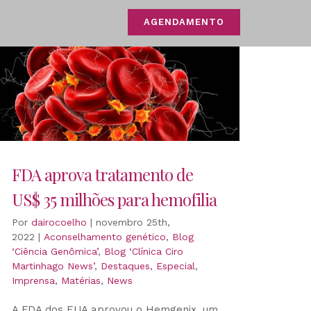
AGENDAMENTO
FDA aprova tratamento de
US$ 35 milhões para hemofilia
Por
dairocoelho
|
novembro 25th,
2022
|
Aconselhamento genético
,
Blog
‘Ciência Genômica’
,
Blog ‘Clínica Ciro
Martinhago News’
,
Destaques
,
Especial
,
Imprensa
,
Matérias
,
News
A FDA dos EUA aprovou o Hemgenix, um