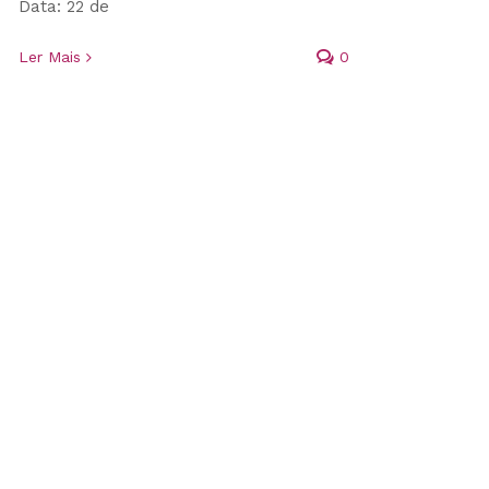
Data: 22 de
Ler Mais
0
Domingo Espetacular: Dicas
sobre rejuvenescimento
Por
ciromartinhago
|
julho 12th, 2017
|
Blog
‘Clínica Ciro Martinhago News’
,
Imprensa
,