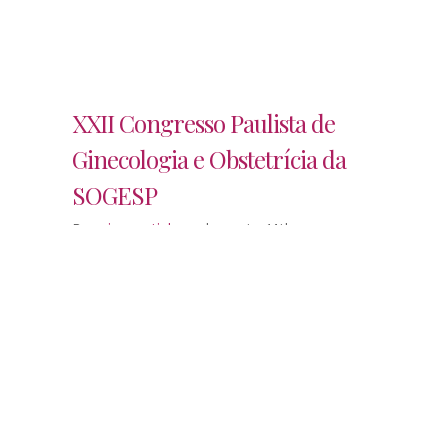
XXII Congresso Paulista de
Ginecologia e Obstetrícia da
SOGESP
Por
ciromartinhago
|
agosto 14th,
2017
|
Eventos, cursos e treinamentos
,
Imprensa
,
Matérias Clínica Ciro Martinhago
Veículo: Portal Hospitais Brasil Estado:
SP Data: 10 de agosto
Ler Mais
0